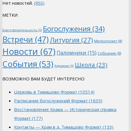
Нет новостей.
(RSS)
МЕТКИ
Богослужения
(34)
Благотворительность
(6)
Встречи
(47)
Литургия
(27)
Митрополит
(8)
Новости
(67)
Паломники
(15)
Собрание
(8)
События
(53)
Школа
(23)
Художник
(6)
ВОЗМОЖНО ВАМ БУДЕТ ИНТЕРЕСНО
Церковь в Тимашово Формат (10514)
Расписание богослужений Формат (1635)
Восстановление Храма — Историческая справка
Формат (177)
Контакты — Храм в д. Тимашово Формат (153)