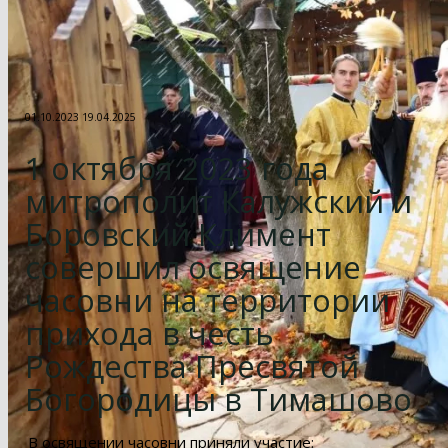
01.10.2023
19.04.2025
1 октября 2023 года
митрополит Калужский и
Боровский Климент
совершил освящение
часовни на территории
прихода в честь
Рождества Пресвятой
Богородицы в Тимашово
В освящении часовни приняли участие: