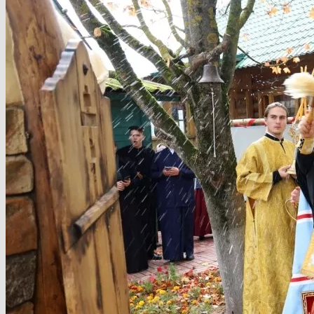
Летопись
Аллея художника
Ремонт «В мастерской художника»
Художественный пленэр
Картины художника Пряничникова
Митрополит — Климент
Литургия о мире
Литургия в честь Иоанна
Кронштадтского
Литургия — о мире
Освящение часовни
Литургия — Иерейская хиротония
Литургия — награды
священнослужителям
Настоятель Храма
Разговор с батюшкой — Как найти свой
путь к храму?
Посиделки у батюшки
Часовня