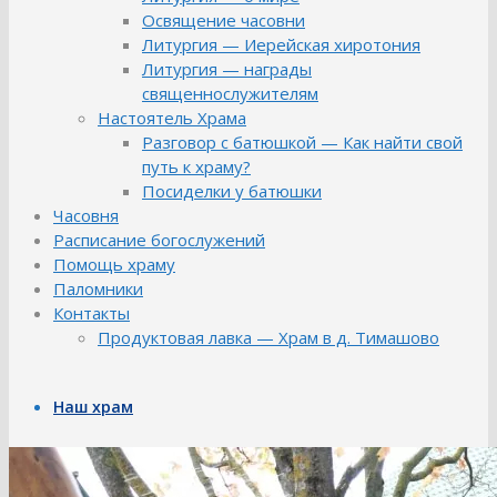
Освящение часовни
Литургия — Иерейская хиротония
Литургия — награды
священнослужителям
Настоятель Храма
Разговор с батюшкой — Как найти свой
путь к храму?
Посиделки у батюшки
Часовня
Расписание богослужений
Помощь храму
Паломники
Контакты
Продуктовая лавка — Храм в д. Тимашово
Наш храм
Библиотека храма
История Храма