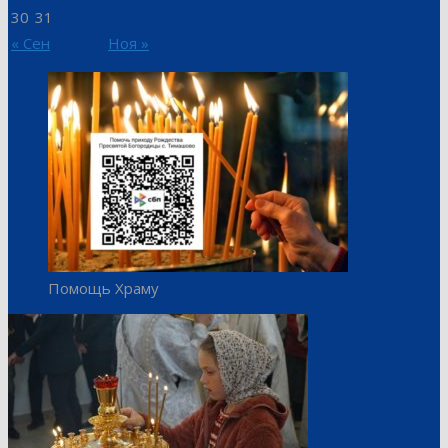
30
31
« Сен
Ноя »
Помощь Храму