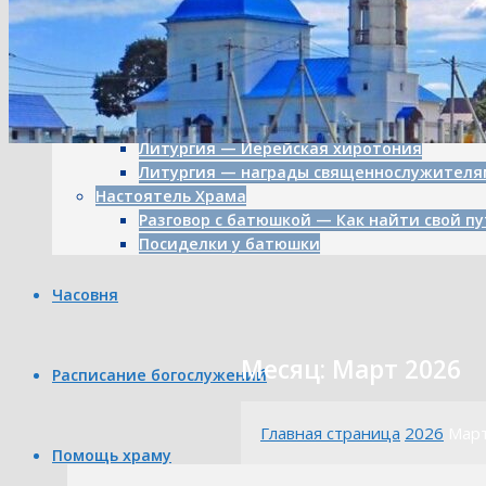
Картины художника Пряничникова
Митрополит — Климент
Литургия о мире
Литургия в честь Иоанна Кронштадтского
Литургия — о мире
Освящение часовни
Литургия — Иерейская хиротония
Литургия — награды священнослужителя
Настоятель Храма
Разговор с батюшкой — Как найти свой пу
Посиделки у батюшки
Часовня
Месяц: Март 2026
Расписание богослужений
Главная страница
2026
Мар
Помощь храму