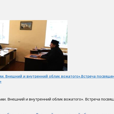
ми. Внешний и внутренний облик вожатого».Встреча посвящен
»
ми. Внешний и внутренний облик вожатого». Встреча посвящ