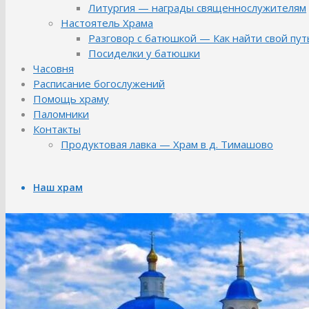
Литургия — награды священнослужителям
Настоятель Храма
Разговор с батюшкой — Как найти свой пут
Посиделки у батюшки
Часовня
Расписание богослужений
Помощь храму
Паломники
Контакты
Продуктовая лавка — Храм в д. Тимашово
Наш храм
Библиотека храма
История Храма
Летопись
Аллея художника
Ремонт «В мастерской художника»
Художественный пленэр