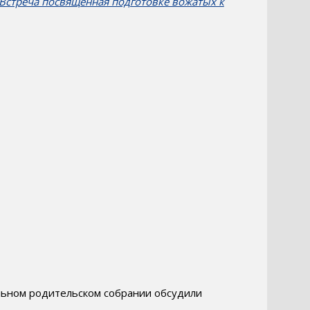
.Встреча посвященная подготовке вожатых к
льном родительском собрании обсудили