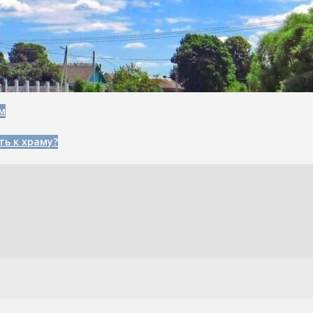
м
ть к храму?
т