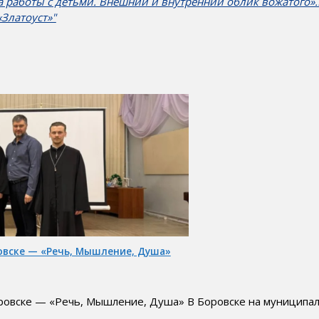
а работы с детьми. Внешний и внутренний облик вожатого»
Златоуст»"
овске — «Речь, Мышление, Душа»
ровске — «Речь, Мышление, Душа» В Боровске на муниципа