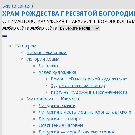
Skip to content
ХРАМ РОЖДЕСТВА ПРЕСВЯТОЙ БОГОРОД
С. ТИМАШОВО, КАЛУЖСКАЯ ЕПАРХИЯ, 1-Е БОРОВСКОЕ Б
Амбар сайта
Амбар сайта
Наш храм
Библиотека храма
История Храма
Летопись
Аллея художника
Ремонт «В мастерской художника»
Художественный пленэр
Картины художника Пряничникова
Митрополит — Климент
Литургия о мире
Литургия в честь Иоанна Кронштадтского
Литургия — о мире
Освящение часовни
Литургия — Иерейская хиротония