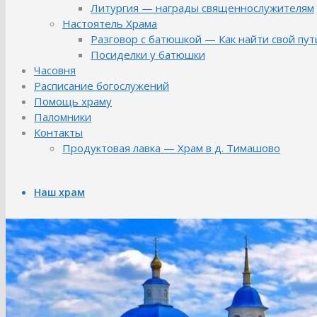
Литургия — награды священнослужителям
Настоятель Храма
Разговор с батюшкой — Как найти свой пут
Посиделки у батюшки
Часовня
Расписание богослужений
Помощь храму
Паломники
Контакты
Продуктовая лавка — Храм в д. Тимашово
Наш храм
Библиотека храма
История Храма
Летопись
Аллея художника
Ремонт «В мастерской художника»
Художественный пленэр