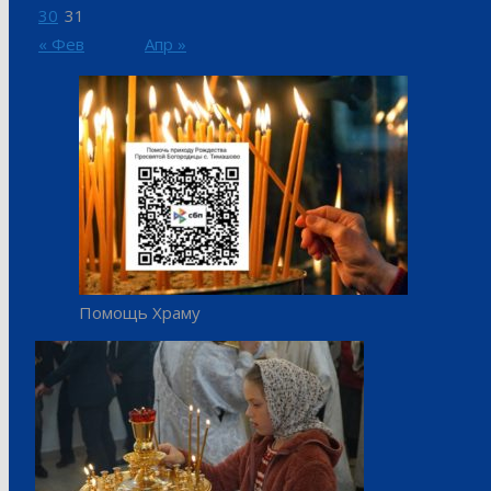
30
31
« Фев
Апр »
Помощь Храму