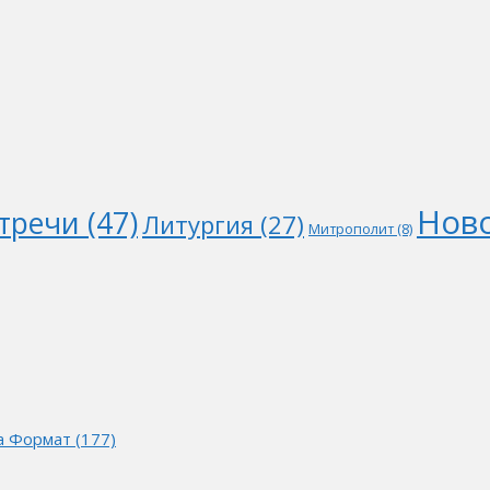
Нов
тречи
(47)
Литургия
(27)
Митрополит
(8)
а Формат (177)