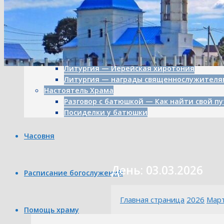
Картины художника Пряничникова
Митрополит — Климент
Литургия о мире
Литургия в честь Иоанна Кронштадтского
Литургия — о мире
Освящение часовни
Литургия — Иерейская хиротония
Литургия — награды священнослужителя
Настоятель Храма
Разговор с батюшкой — Как найти свой пу
Посиделки у батюшки
Часовня
День: 03.03.2026
Расписание богослужений
Главная страница
2026
Мар
Помощь храму