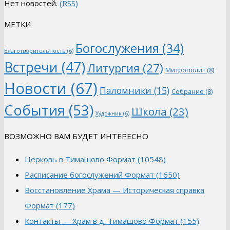
Нет новостей.
(RSS)
МЕТКИ
Богослужения
(34)
Благотворительность
(6)
Встречи
(47)
Литургия
(27)
Митрополит
(8)
Новости
(67)
Паломники
(15)
Собрание
(8)
События
(53)
Школа
(23)
Художник
(6)
ВОЗМОЖНО ВАМ БУДЕТ ИНТЕРЕСНО
Церковь в Тимашово Формат (10548)
Расписание богослужений Формат (1650)
Восстановление Храма — Историческая справка
Формат (177)
Контакты — Храм в д. Тимашово Формат (155)