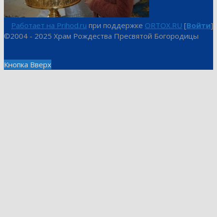
Работает на Prihod.ru
при поддержке
ORTOX.RU
[
Войти
]
©2004 - 2025 Храм Рождества Пресвятой Богородицы
Кнопка Вверх