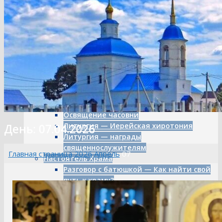
Летопись
Аллея художника
Ремонт «В мастерской художника»
Художественный пленэр
Картины художника Пряничникова
Митрополит — Климент
Литургия о мире
Литургия в честь Иоанна
Кронштадтского
Литургия — о мире
Освящение часовни
Литургия — Иерейская хиротония
День: 07.04.2026
Литургия — награды
священнослужителям
Главная страница
2026
Апрель
07
Настоятель Храма
Разговор с батюшкой — Как найти свой
путь к храму?
Посиделки у батюшки
Часовня