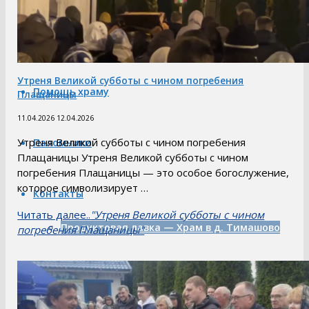
Расписание богослужений
Утреня Великой субботы с чином погребения
Помощь храму
Плащаницы
11.04.2026
12.04.2026
Утреня Великой субботы с чином погребения
Паломники
Плащаницы Утреня Великой субботы с чином
погребения Плащаницы — это особое богослужение,
которое символизирует …
Контакты
Читать далее..
"Утреня Великой субботы с чином
Продуктовая лавка — Храм в д. Тимашово
погребения Плащаницы"