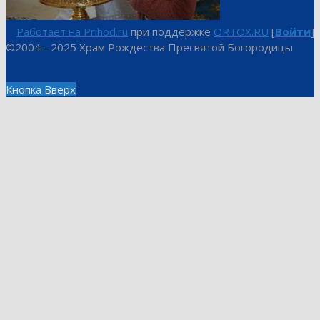
Работает на Prihod.ru
при поддержке
ORTOX.RU
[
Войти
]
©2004 - 2025 Храм Рождества Пресвятой Богородицы
Кнопка Вверх