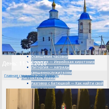
Летопись
Аллея художника
Ремонт «В мастерской художника»
Художественный пленэр
Картины художника Пряничникова
Митрополит — Климент
Литургия о мире
Литургия в честь Иоанна
Кронштадтского
Литургия — о мире
Освящение часовни
Литургия — Иерейская хиротония
День: 11.04.2026
Литургия — награды
священнослужителям
Главная страница
2026
Апрель
11
Настоятель Храма
Разговор с батюшкой — Как найти свой
путь к храму?
Посиделки у батюшки
Часовня